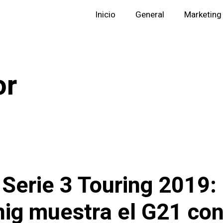
Inicio
General
Marketing
or
erie 3 Touring 2019:
nig muestra el G21 co