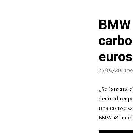
BMW i
carbo
euros
26/05/2023
p
¿Se lanzará 
decir al resp
una conversac
BMW i3 ha ido