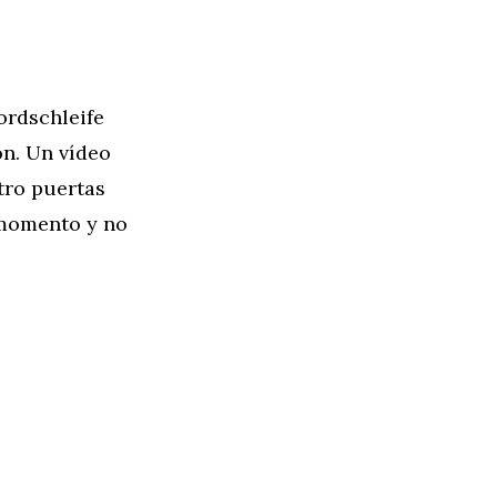
ordschleife
n. Un vídeo
tro puertas
 momento y no