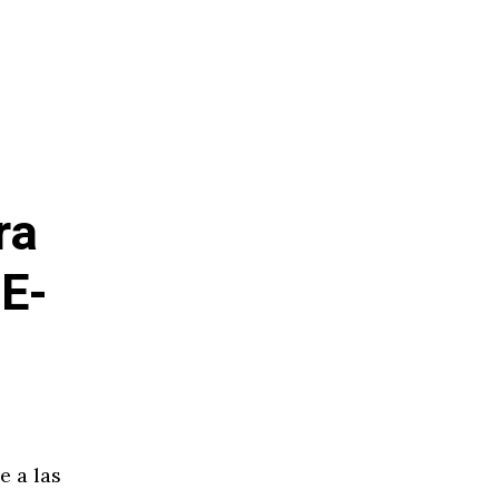
ra
E-
e a las