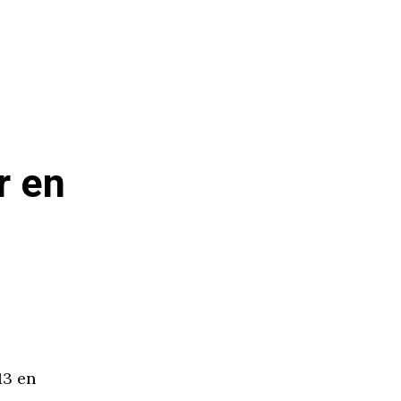
r en
13 en