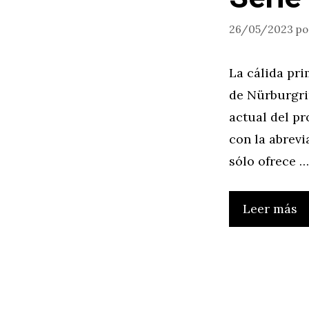
26/05/2023
p
La cálida pri
de Nürburgri
actual del p
con la abrev
sólo ofrece …
Leer más