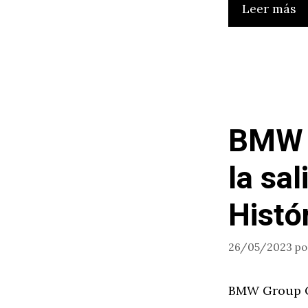
Leer más
BMW 2
la sal
Histó
26/05/2023
p
BMW Group Cl