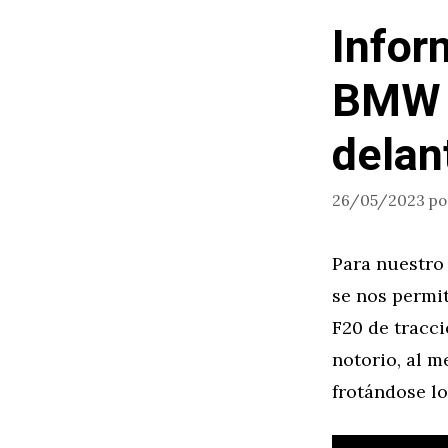
Infor
BMW S
delan
26/05/2023
p
Para nuestro
se nos permi
F20 de tracc
notorio, al m
frotándose l