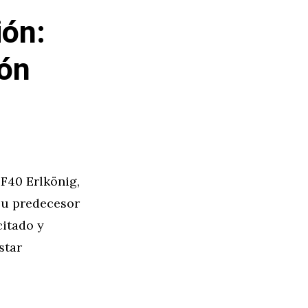
ión:
ión
F40 Erlkönig,
su predecesor
citado y
star