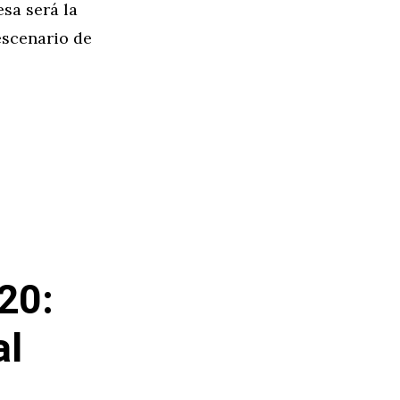
esa será la
escenario de
…
20:
al