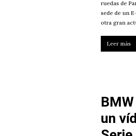
ruedas de Par
sede de un E-
otra gran ac
Leer más
BMW 
un ví
Serie