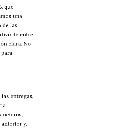
%, que
nemos una
 de las
tivo de entre
ión clara. No
 para
las entregas,
ría
ancieros,
anterior y,