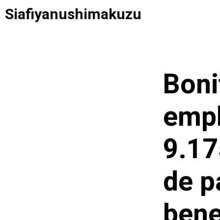
Saltar
Siafiyanushimakuzu
al
contenido
Boni
emp
9.17
de p
bene