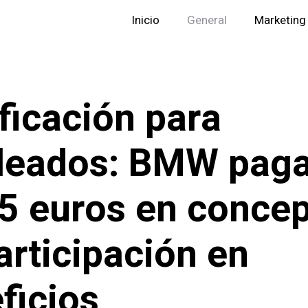
Inicio
General
Marketing
ficación para
leados: BMW pag
5 euros en conce
articipación en
ficios