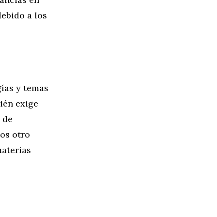
ebido a los
ías y temas
ién exige
 de
mos otro
materias