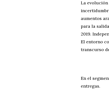
La evolución 
incertidumbre
aumentos aran
para la salid
2019. Indepe
El entorno co
transcurso d
En el segmen
entregas.