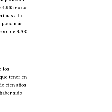
o 4.965 euros
rimas a la
n poco más,
cord de 9.700
o los
 que tener en
de cien años
 haber sido