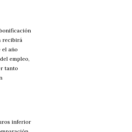
onificación
 recibirá
 el año
 del empleo,
er tanto
n
uros inferior
comparación