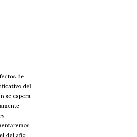
fectos de
ficativo del
én se espera
ivamente
es
umentaremos
el del año