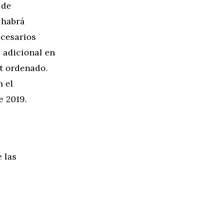
 de
 habrá
ecesarios
 adicional en
t ordenado.
n el
e 2019.
 las