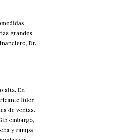
comedidas
rias grandes
inanciero, Dr.
 alta. En
icante líder
es de ventas.
 Sin embargo,
rcha y rampa
nancias en