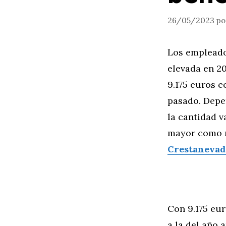
26/05/2023
p
Los empleado
elevada en 20
9.175 euros c
pasado. Depe
la cantidad v
mayor como m
Crestanevad
Con 9.175 eur
a la del año 