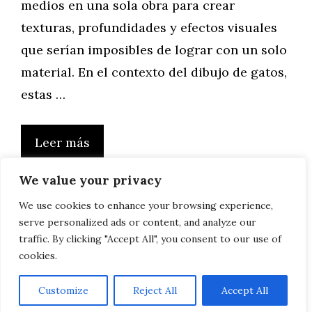
medios en una sola obra para crear
texturas, profundidades y efectos visuales
que serían imposibles de lograr con un solo
material. En el contexto del dibujo de gatos,
estas …
Leer más
We value your privacy
We use cookies to enhance your browsing experience,
serve personalized ads or content, and analyze our
Página
Página
Página
1
2
…
22
Siguiente
→
traffic. By clicking "Accept All", you consent to our use of
cookies.
Customize
Reject All
Accept All
AVISO LEGAL, POLITICA DE PRIVACIDAD, COOKIES