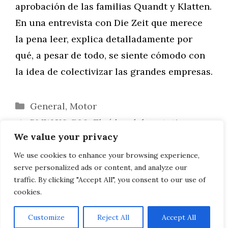
aprobación de las familias Quandt y Klatten.
En una entrevista con Die Zeit que merece
la pena leer, explica detalladamente por
qué, a pesar de todo, se siente cómodo con
la idea de colectivizar las grandes empresas.
Categorías
General
,
Motor
BMW X6 G06: El vídeo del prototipo
We value your privacy
muestra al M50i y al M50d en el Ring
Informe de conducción BMW 330e 2019:
We use cookies to enhance your browsing experience,
serve personalized ads or content, and analyze our
híbrido enchufable con XtraBoost
traffic. By clicking "Accept All", you consent to our use of
cookies.
Customize
Reject All
Accept All
AVISO LEGAL, POLITICA DE PRIVACIDAD, COOKIES