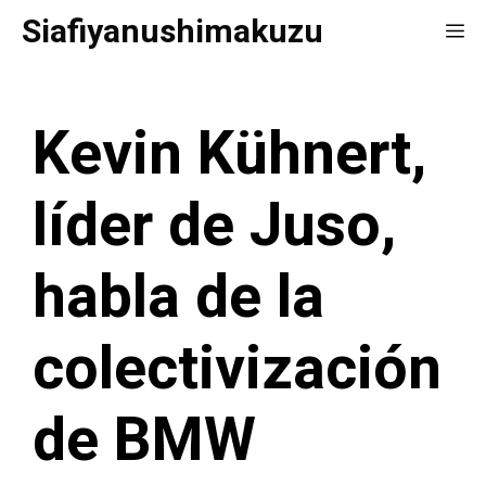
Saltar
Siafiyanushimakuzu
Me
al
contenido
Kevin Kühnert,
líder de Juso,
habla de la
colectivización
de BMW