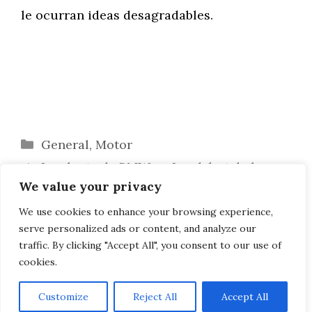
le ocurran ideas desagradables.
Categorías
General
,
Motor
La planta de BMW en Landshut da la
We value your privacy
bienvenida a miles de nuevos empleados
Mercado estadounidense: Robertson, jefe
We use cookies to enhance your browsing experience,
serve personalized ads or content, and analyze our
de ventas de BMW, está preocupado
traffic. By clicking "Accept All", you consent to our use of
cookies.
Customize
Reject All
Accept All
AVISO LEGAL, POLITICA DE PRIVACIDAD, COOKIES