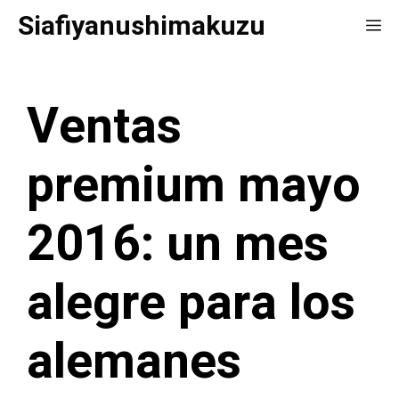
Saltar
Siafiyanushimakuzu
Me
al
contenido
Ventas
premium mayo
2016: un mes
alegre para los
alemanes