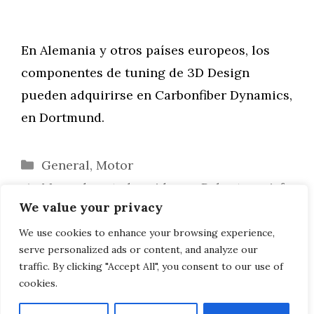
En Alemania y otros países europeos, los
componentes de tuning de 3D Design
pueden adquirirse en Carbonfiber Dynamics,
en Dortmund.
Categorías
General
,
Motor
Mercado estadounidense: Robertson, jefe
We value your privacy
de ventas de BMW, está preocupado
BMW i8: Naranja Lava y AC Schnitzer
We use cookies to enhance your browsing experience,
serve personalized ads or content, and analyze our
Tuning en Abu Dhabi
traffic. By clicking "Accept All", you consent to our use of
cookies.