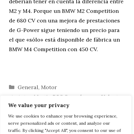
deberían tener en cuenta la diferencia entre
M2 y M4. Porque un BMW M2 Competition
de 680 CV con una mejora de prestaciones
de G-Power sigue teniendo un precio para
el que «sólo» está disponible de fábrica un
BMW M4 Competition con 450 CV.
Categorías
General
,
Motor
Aston Martin DBS Superleggera Volante:
We value your privacy
Rival del BMW M8 Convertible
La planta de BMW en Landshut da la
We use cookies to enhance your browsing experience,
serve personalized ads or content, and analyze our
bienvenida a miles de nuevos empleados
traffic. By clicking "Accept All", you consent to our use of