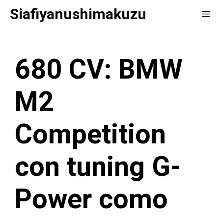
Saltar
Siafiyanushimakuzu
Me
al
contenido
680 CV: BMW
M2
Competition
con tuning G-
Power como