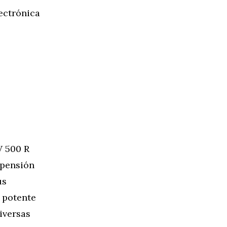
ectrónica
W 500 R
spensión
us
 potente
iversas