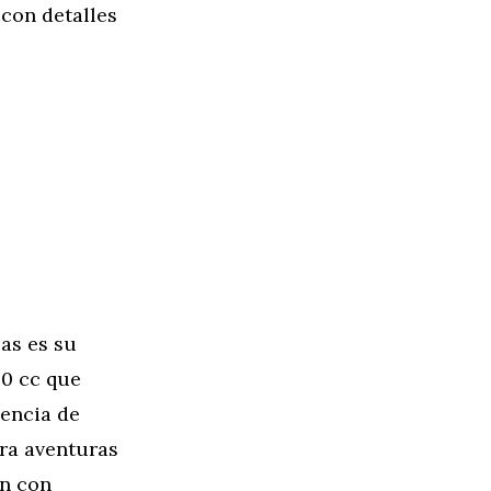
 con detalles
as es su
0 cc que
iencia de
ra aventuras
an con