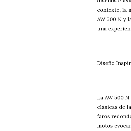
diseños clási
contexto, la
AW 500 N y la
una experien
Diseño Inspi
La AW 500 N 
clásicas de l
faros redondo
motos evocan