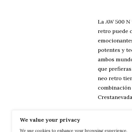
La AW 500 N 
retro puede 
emocionantes 
potentes y te
ambos mundos
que prefieras
neo retro ti
combinación ú
Crestanevada
We value your privacy
We use cookies to enhance your browsing experience,
Categorías
General
,
Mo