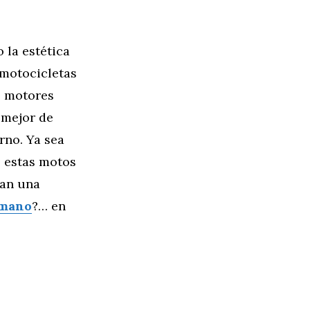
 la estética
 motocicletas
, motores
 mejor de
rno. Ya sea
, estas motos
can una
 mano
?… en