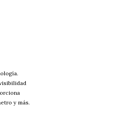
ología.
isibilidad
porciona
etro y más.