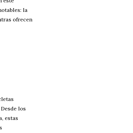
n este
otables: la
ntras ofrecen
cletas
. Desde los
, estas
s