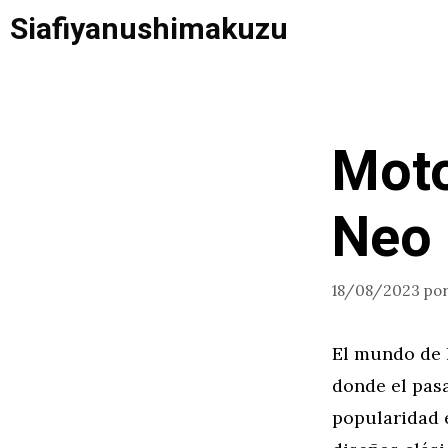
Saltar
Siafiyanushimakuzu
al
contenido
Moto
Neo 
18/08/2023
po
El mundo de 
donde el pas
popularidad 