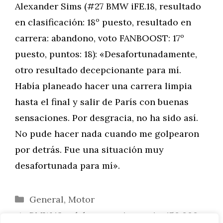
Alexander Sims (#27 BMW iFE.18, resultado
en clasificación: 18º puesto, resultado en
carrera: abandono, voto FANBOOST: 17º
puesto, puntos: 18): «Desafortunadamente,
otro resultado decepcionante para mí.
Había planeado hacer una carrera limpia
hasta el final y salir de París con buenas
sensaciones. Por desgracia, no ha sido así.
No pude hacer nada cuando me golpearon
por detrás. Fue una situación muy
desafortunada para mí».
Categorías
General
,
Motor
BMW i3 celebra su aniversario: 150.000