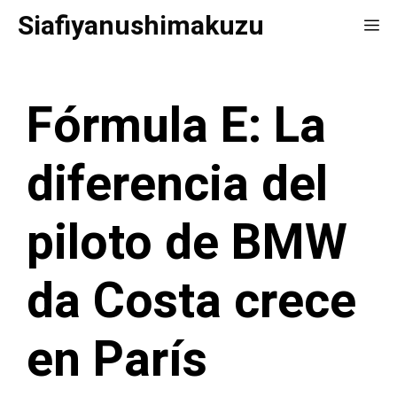
Saltar
Siafiyanushimakuzu
Me
al
contenido
Fórmula E: La
diferencia del
piloto de BMW
da Costa crece
en París