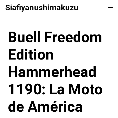
Saltar
Siafiyanushimakuzu
Me
al
contenido
Buell Freedom
Edition
Hammerhead
1190: La Moto
de América