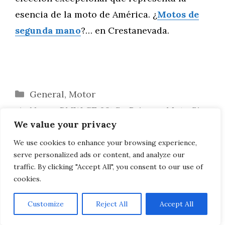
esencia de la moto de América. ¿
Motos de
segunda mano
?… en Crestanevada.
Categorías
General
,
Motor
Nueva BMW CE 02: Su Primera Moto Sin
We value your privacy
Carnet ¡Y Eléctrica!
BMW R18 The Crown: Estilo Art Déco
We use cookies to enhance your browsing experience,
serve personalized ads or content, and analyze our
para el 100º Aniversario
traffic. By clicking "Accept All", you consent to our use of
cookies.
Customize
Reject All
Accept All
AVISO LEGAL, POLITICA DE PRIVACIDAD, COOKIES